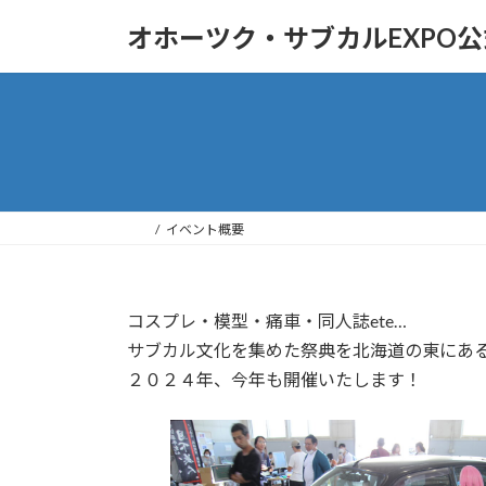
コ
ナ
オホーツク・サブカルEXPO公
ン
ビ
テ
ゲ
ン
ー
ツ
シ
へ
ョ
ス
ン
キ
に
ッ
移
イベント概要
プ
動
コスプレ・模型・痛車・同人誌ete…
サブカル文化を集めた祭典を北海道の東にあ
２０２４年、今年も開催いたします！