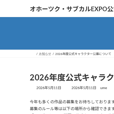
コ
ナ
オホーツク・サブカルEXPO公
ン
ビ
テ
ゲ
ン
ー
ツ
シ
へ
ョ
ス
ン
キ
に
ッ
移
お知らせ
2026年度公式キャラクター公募について
プ
動
2026年度公式キャラ
最
2026年5月11日
2026年5月11日
ume
終
更
今年も多くの作品の募集をお待ちしておりま
新
日
募集のルール等は以下の場所から確認できま
時