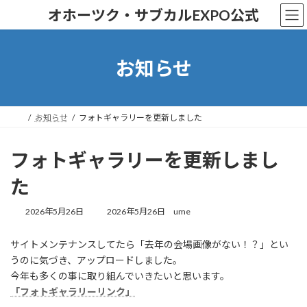
コ
ナ
オホーツク・サブカルEXPO公式
ン
ビ
テ
ゲ
ン
ー
ツ
シ
お知らせ
へ
ョ
ス
ン
キ
に
ッ
移
お知らせ
フォトギャラリーを更新しました
プ
動
フォトギャラリーを更新しまし
た
最
2026年5月26日
2026年5月26日
ume
終
更
サイトメンテナンスしてたら「去年の会場画像がない！？」とい
新
うのに気づき、アップロードしました。
日
時
今年も多くの事に取り組んでいきたいと思います。
:
「フォトギャラリーリンク」